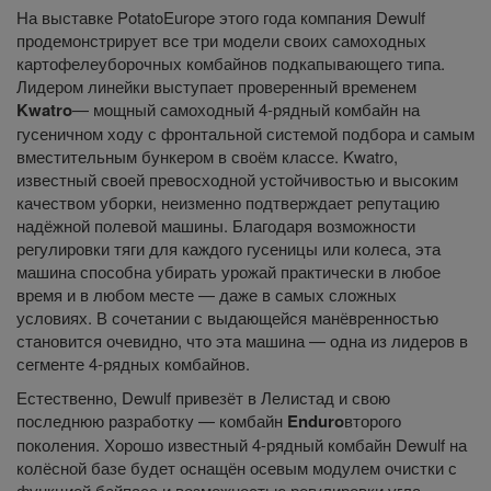
На выставке PotatoEurope этого года компания Dewulf
продемонстрирует все три модели своих самоходных
картофелеуборочных комбайнов подкапывающего типа.
Лидером линейки выступает проверенный временем
Kwatro
— мощный самоходный 4-рядный комбайн на
гусеничном ходу с фронтальной системой подбора и самым
вместительным бункером в своём классе. Kwatro,
известный своей превосходной устойчивостью и высоким
качеством уборки, неизменно подтверждает репутацию
надёжной полевой машины. Благодаря возможности
регулировки тяги для каждого гусеницы или колеса, эта
машина способна убирать урожай практически в любое
время и в любом месте — даже в самых сложных
условиях. В сочетании с выдающейся манёвренностью
становится очевидно, что эта машина — одна из лидеров в
сегменте 4-рядных комбайнов.
Естественно, Dewulf привезёт в Лелистад и свою
последнюю разработку — комбайн
Enduro
второго
поколения. Хорошо известный 4-рядный комбайн Dewulf на
колёсной базе будет оснащён осевым модулем очистки с
функцией байпаса и возможностью регулировки угла