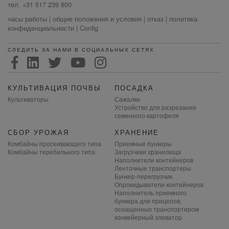
тел. +31 517 239 800
часы работы
|
общие положения и условия
|
отказ
|
политика
конфиденциальности
|
Config
СЛЕДИТЬ ЗА НАМИ В СОЦИАЛЬНЫХ СЕТЯХ
КУЛЬТИВАЦИЯ ПОЧВЫ
ПОСАДКА
Культиваторы
Сажалки
Устройство для разрезания
семенного картофеля
СБОР УРОЖАЯ
ХРАНЕНИЕ
Комбайны просеивающего типа
Приемные бункеры
Комбайны теребильного типа
Загрузчики хранилища
Наполнители контейнеров
Ленточные транспортеры
Бункер-перегрузчик
Опрокидыватели контейнеров
Наполнитель приемного
бункера для прицепов,
оснащенных транспортером
конвейерный элеватор