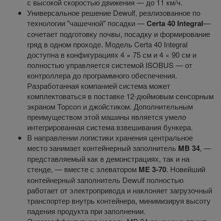
с высокой скоростью движения — до 11 км/ч.
Универсальное решение Dewulf, реализованное по
технологии "чашечной" посадки —
Certa 40 Integral
—
сочетает подготовку почвы, посадку и формирование
гряд в одном проходе. Модель Certa 40 Integral
доступна в конфигурациях 4 × 75 см и 4 × 90 см и
полностью управляется системой ISOBUS — от
контроллера до программного обеспечения.
Разработанная компанией система может
комплектоваться в поставке 12-дюймовым сенсорным
экраном Topcon и джойстиком. Дополнительным
преимуществом этой машины является умело
интегрированная система взвешивания бункера.
В направлении логистики хранения центральное
место занимает контейнерный заполнитель
MB 34
, —
представляемый как в демонстрациях, так и на
стенде, — вместе с элеватором
ME 3-70
. Новейший
контейнерный заполнитель Dewulf полностью
работает от электропривода и наклоняет загрузочный
транспортер внутрь контейнера, минимизируя высоту
падения продукта при заполнении.