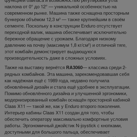
наклона от 0° до 12° — уникальной особенностью на
современном рынке. Машина также оснащена просторным
бункером объёмом 12,3 м³ — также крупнейшим в своём
сегменте. Поскольку в конструкции Enduro отсутствует
переходной валик, машина обеспечивает исключительно
бережное обращение с урожаем. Благодаря низкому
давлению на почву (максимум 1,8 кг/см²) и отличной тяге,
этот комбайн демонстрирует выдающуюся
производительность даже в сложных условиях.
Также на выставку вернётся
RA3060
— классика среди 2-
рядных комбайнов. Эта машина, зарекомендовавшая себя
как надёжная ещё с 1989 года, недавно получила
обновлённый дизайн и стала ещё удобнее в эксплуатации.
Помимо обновлённого дизайна и улучшенной эргономики,
модернизированный комбайн оснащён просторной кабиной
Claas X11 — такой же, как у Enduro второго поколения.
Интерьер кабины Claas X11 создан для того, чтобы
обеспечить оператору максимально комфортные условия
работы. Эргономичный джойстик N-joystick с кнопками,
доступными для большого пальца, обеспечивает