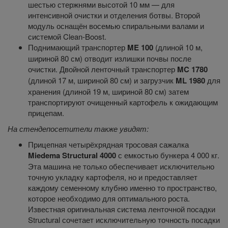
шестью стержнями высотой 10 мм — для
интенсивной очистки и отделения ботвы. Второй
модуль оснащён восемью спиральными валами и
системой Clean-Boost.
Поднимающий транспортер
ME 100
(длиной 10 м,
шириной 80 см) отводит излишки почвы после
очистки. Двойной ленточный транспортер
MC 1780
(длиной 17 м, шириной 80 см) и загрузчик
ML 1980
для
хранения (длиной 19 м, шириной 80 см) затем
транспортируют очищенный картофель к ожидающим
прицепам.
На стендепосетители также увидят:
Прицепная четырёхрядная тросовая сажалка
Miedema Structural 4000
с емкостью бункера 4 000 кг.
Эта машина не только обеспечивает исключительно
точную укладку картофеля, но и предоставляет
каждому семенному клубню именно то пространство,
которое необходимо для оптимального роста.
Известная оригинальная система ленточной посадки
Structural сочетает исключительную точность посадки