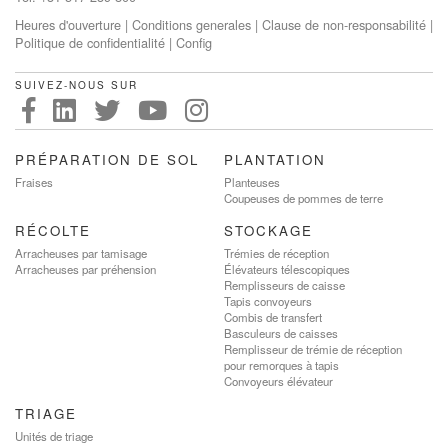
Heures d'ouverture
|
Conditions generales
|
Clause de non-responsabilité
|
Politique de confidentialité
|
Config
SUIVEZ-NOUS SUR
PRÉPARATION DE SOL
PLANTATION
Fraises
Planteuses
Coupeuses de pommes de terre
RÉCOLTE
STOCKAGE
Arracheuses par tamisage
Trémies de réception
Arracheuses par préhension
Élévateurs télescopiques
Remplisseurs de caisse
Tapis convoyeurs
Combis de transfert
Basculeurs de caisses
Remplisseur de trémie de réception
pour remorques à tapis
Convoyeurs élévateur
TRIAGE
Unités de triage