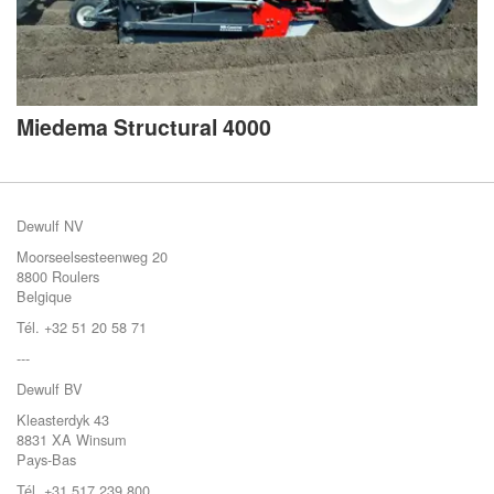
Miedema Structural 4000
Dewulf NV
Moorseelsesteenweg 20
8800 Roulers
Belgique
Tél. +32 51 20 58 71
---
Dewulf BV
Kleasterdyk 43
8831 XA Winsum
Pays-Bas
Tél. +31 517 239 800