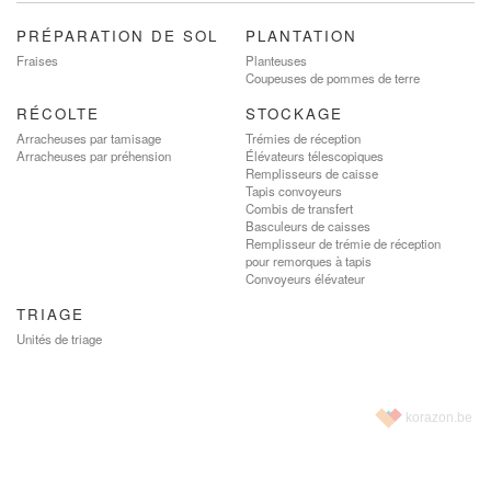
PRÉPARATION DE SOL
PLANTATION
Fraises
Planteuses
Coupeuses de pommes de terre
RÉCOLTE
STOCKAGE
Arracheuses par tamisage
Trémies de réception
Arracheuses par préhension
Élévateurs télescopiques
Remplisseurs de caisse
Tapis convoyeurs
Combis de transfert
Basculeurs de caisses
Remplisseur de trémie de réception
pour remorques à tapis
Convoyeurs élévateur
TRIAGE
Unités de triage
korazon.be