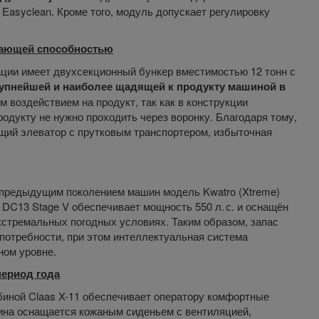
 Easyclean. Кроме того, модуль допускает регулировку
вающей способностью
ации имеет двухсекционный бункер вместимостью 12 тонн с
упнейшей и наиболее щадящей к продукту машиной в
 воздействием на продукт, так как в конструкции
одукту не нужно проходить через воронку. Благодаря тому,
щий элеватор с прутковым транспортером, избыточная
 предыдущим поколением машин модель Kwatro (Xtreme)
 DC13 Stage V обеспечивает мощность 550 л. с. и оснащён
стремальных погодных условиях. Таким образом, запас
потребности, при этом интеллектуальная система
ном уровне.
ериод года
биной Claas X-11 обеспечивает оператору комфортные
бина оснащается кожаным сиденьем с вентиляцией,