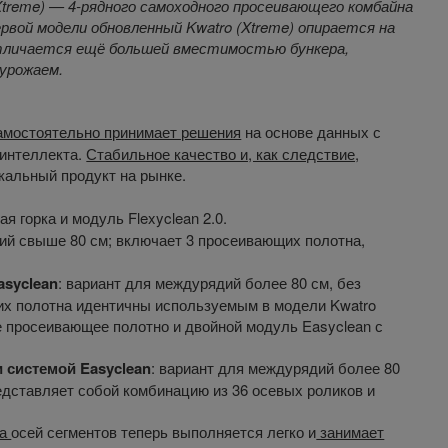
treme) — 4-рядного самоходного просеивающего комбайна
ервой модели обновленный Kwatro (Xtreme) опирается на
отличается ещё большей вместимостью бункера,
урожаем.
амостоятельно принимает решения
на основе данных с
 интеллекта.
Стабильное качество и, как следствие,
кальный продукт на рынке.
я горка и модуль Flexyclean 2.0.
ий свыше 80 см; включает 3 просеивающих полотна,
asyclean
: вариант для междурядий более 80 см, без
их полотна идентичны используемым в модели Kwatro
ое просеивающее полотно и двойной модуль Easyclean с
 системой Easyclean
: вариант для междурядий более 80
редставляет собой комбинацию из 36 осевых роликов и
на
осей сегментов теперь выполняется легко и
занимает