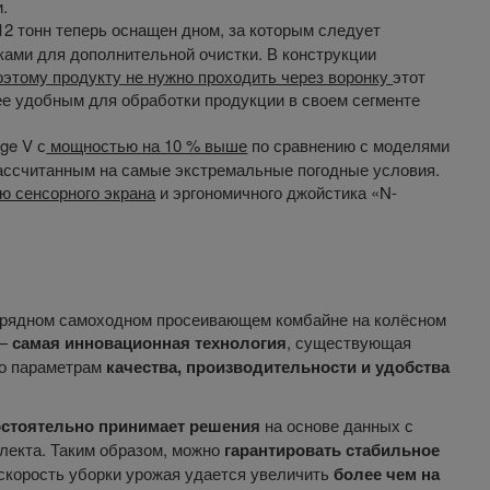
.
2 тонн теперь оснащен дном, за которым следует
ами для дополнительной очистки. В конструкции
поэтому продукту не нужно проходить через воронку
этот
е удобным для обработки продукции в своем сегменте
ge V с
мощностью на 10 % выше
по сравнению с моделями
рассчитанным на самые экстремальные погодные условия.
ю сенсорного экрана
и эргономичного джойстика «N-
ёхрядном самоходном просеивающем комбайне на колёсном
 —
самая инновационная технология
, существующая
по параметрам
качества, производительности и удобства
стоятельно принимает решения
на основе данных с
ллекта. Таким образом, можно
гарантировать стабильное
а скорость уборки урожая удается увеличить
более чем на