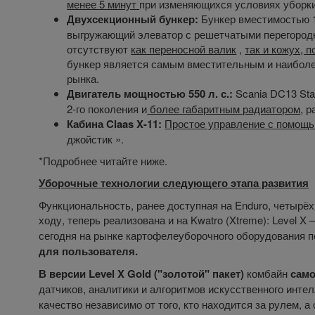
менее 5 минут
при изменяющихся условиях уборки
Двухсекционный бункер:
Бункер вместимостью 1
выгружающий элеватор с решетчатыми перегородк
отсутствуют
как переносной валик
,
так и кожух, 
бункер является самым вместительным и наиболе
рынка.
Двигатель мощностью 550 л. с.:
Scania DC13 Sta
2-го поколения и
более габаритным радиатором
, 
Кабина Claas X-11:
Простое управление с помощь
джойстик ».
*Подробнее читайте ниже.
Уборочные технологии следующего этапа развития
Функциональность, ранее доступная на Enduro, четыр
ходу, теперь реализована и на Kwatro (Xtreme): Level X
сегодня на рынке картофелеуборочного оборудования 
для пользователя.
В версии Level X Gold ("золотой" пакет)
комбайн
само
датчиков, аналитики и алгоритмов искусственного инте
качество независимо от того, кто находится за рулем, 