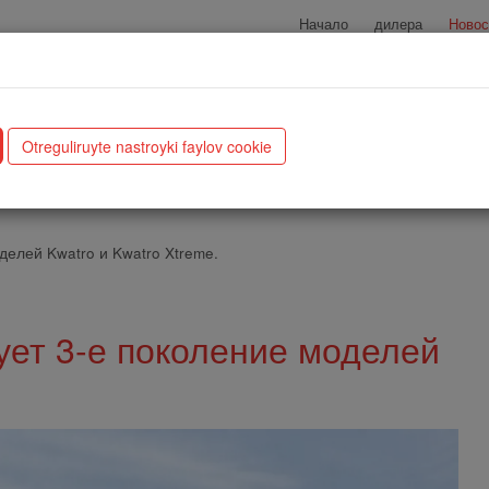
Начало
дилера
Новос
Испытайте наш конфигуратор
Сбор урожая
Хранение
Otreguliruyte nastroyki faylov cookie
делей Kwatro и Kwatro Xtreme.
ует 3-е поколение моделей