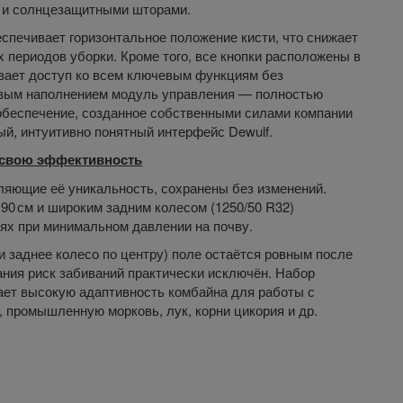
 и солнцезащитными шторами.
спечивает горизонтальное положение кисти, что снижает
х периодов уборки. Кроме того, все кнопки расположены в
вает доступ ко всем ключевым функциям без
ивым наполнением модуль управления — полностью
обеспечение, созданное собственными силами компании
ый, интуитивно понятный интерфейс Dewulf.
 свою эффективность
ляющие её уникальность, сохранены без изменений.
90 см и широким задним колесом (1250/50 R32)
ях при минимальном давлении на почву.
и заднее колесо по центру) поле остаётся ровным после
ния риск забиваний практически исключён. Набор
ет высокую адаптивность комбайна для работы с
промышленную морковь, лук, корни цикория и др.