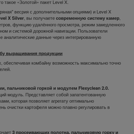
о такое «Золотой» пакет Level X.
бряная" весрия с дополнительными опциями) и Level X
vel X Silver
, вы получаете
современную систему камер
,
ров, функцию удалённого просмотра, режим замедленного
оном и системой дорожной навигации. Пользователи
е аналитические данные через интегрированную
собу выращивания продукции
х, обеспечивая комбайну возможность максимально точно
елей.
 пальчиковой горкой и модулем Flexyclean 2.0.
ящий модуль. Представляет собой запатентованную
ами, которая позволяет агрегату оптимально
ень очистки картофеля можно плавно регулировать в
лючает
3 просеивающих полотна, пальчиковую горку и