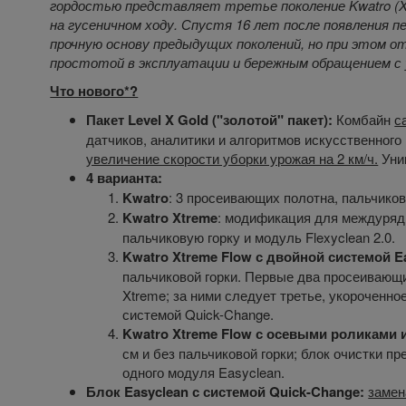
гордостью представляет третье поколение Kwatro (X
на гусеничном ходу. Спустя 16 лет после появления п
прочную основу предыдущих поколений, но при этом 
простотой в эксплуатации и бережным обращением с 
Что нового*?
Пакет Level X Gold ("золотой" пакет):
Комбайн
с
датчиков, аналитики и алгоритмов искусственного
увеличение скорости уборки урожая на 2 км/ч.
Уни
4 варианта:
Kwatro
: 3 просеивающих полотна, пальчикова
Kwatro Xtreme
: модификация для междуряд
пальчиковую горку и модуль Flexyclean 2.0.
Kwatro Xtreme Flow с двойной системой E
пальчиковой горки. Первые два просеивающ
Xtreme; за ними следует третье, укороченн
системой Quick-Change.
Kwatro Xtreme Flow с осевыми роликами и
см и без пальчиковой горки; блок очистки п
одного модуля Easyclean.
Блок Easyclean с системой Quick-Change:
заме