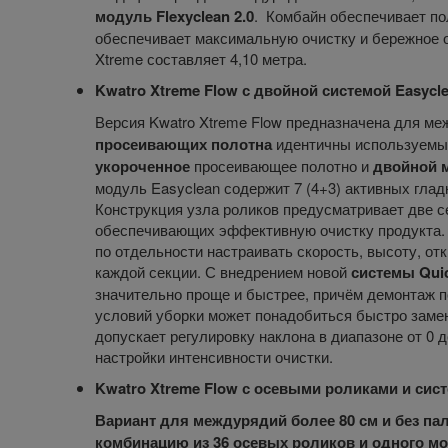
модуль Flexyclean 2.0
. Комбайн обеспечивает по
обеспечивает максимальную очистку и бережное 
Xtreme составляет 4,10 метра.
Kwatro Xtreme Flow с двойной системой Easycl
Версия Kwatro Xtreme Flow предназначена для м
просеивающих полотна
идентичны используемым 
укороченное
просеивающее полотно и
двойной м
модуль Easyclean содержит 7 (4+3) активных глад
Конструкция узла роликов предусматривает две се
обеспечивающих эффективную очистку продукта. Т
по отдельности настраивать скорость, высоту, о
каждой секции. С внедрением новой
системы Qui
значительно проще и быстрее, причём демонтаж 
условий уборки может понадобиться быстро заме
допускает регулировку наклона в диапазоне от 0 
настройки интенсивности очистки.
Kwatro Xtreme Flow с осевыми роликами и сист
Вариант для междурядий более 80 см и без па
комбинацию из 36 осевых роликов и одного мо