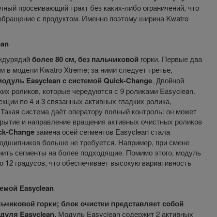
лный просеивающий тракт без каких-либо ограничений, что
обращение с продуктом. Именно поэтому ширина Kwatro
ean
еждурядий
более 80 см, без пальчиковой
горки. Первые два
в модели Kwatro Xtreme; за ними следует третье,
одуль Easyclean с системой Quick-Change
. Двойной
ких роликов, которые чередуются с 9 роликами Easyclean.
кции по 4 и 3 связанных активных гладких ролика,
акая система даёт оператору полный контроль: он может
ткрытие и направление вращения активных очистных роликов
ck-Change
замена осей сегментов Easyclean стала
подшипников больше не требуется. Например, при смене
нить сегменты на более подходящие. Помимо этого, модуль
до 12 градусов, что обеспечивает высокую вариативность
емой Easyclean
льчиковой горки; блок очистки представляет собой
дуля Easyclean.
Модуль Easyclean содержит 2 активных