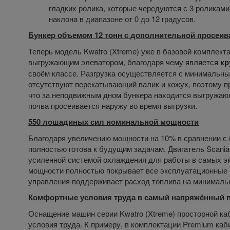
гладких ролика, которые чередуются с 3 роликами
наклона в диапазоне от 0 до 12 градусов.
Бункер объемом 12 тонн с дополнительной просеи
Теперь модель Kwatro (Xtreme) уже в базовой комплект
выгружающим элеватором, благодаря чему является
кр
своём классе. Разгрузка осуществляется с минимальным
отсутствуют перекатывающий валик и кожух, поэтому пр
что за неподвижным дном бункера находится выгружаю
почва просеивается наружу во время выгрузки.
550 лошадиных сил номинальной мощности
Благодаря увеличению мощности на 10% в сравнении с
полностью готова к будущим задачам. Двигатель Scania
усиленной системой охлаждения для работы в самых эк
мощности полностью покрывает все эксплуатационные 
управления поддерживает расход топлива на минималь
Комфортные условия труда в самый напряжённый п
Оснащение машин серии Kwatro (Xtreme) просторной ка
условия труда. К примеру, в комплектации Premium ка