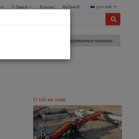
русский
ти
O Dewulf
Koнтaкт
MyDewulf
Сортировка
подержанные машины
О той же теме