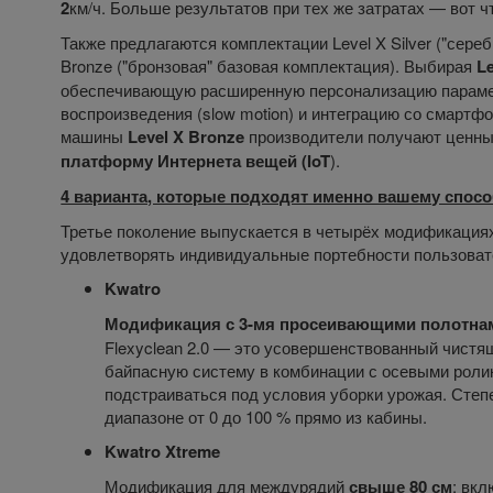
2
км/ч. Больше результатов при тех же затратах — вот чт
Также предлагаются комплектации Level X Silver ("сере
Bronze ("бронзовая" базовая комплектация). Выбирая
Le
обеспечивающую расширенную персонализацию парамет
воспроизведения (slow motion) и интеграцию со смартф
машины
Level X Bronze
производители получают ценны
платформу Интернета вещей (IoT
).
4 варианта, которые подходят именно вашему спо
Третье поколение выпускается в четырёх модификация
удовлетворять индивидуальные портебности пользоват
Kwatro
Модификация с 3-мя просеивающими полотнами,
Flexyclean 2.0 — это усовершенствованный чист
байпасную систему в комбинации с осевыми ролик
подстраиваться под условия уборки урожая. Степ
диапазоне от 0 до 100 % прямо из кабины.
Kwatro Xtreme
Модификация для междурядий
свыше 80 см
; вк