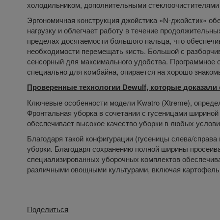
холодильником, дополнительными стеклоочистителями
Эргономичная конструкция джойстика «N-джойстик» обе
нагрузку и облегчает работу в течение продолжительны
пределах досягаемости большого пальца, что обеспечи
необходимости перемещать кисть. Большой с разборч
сенсорный для максимального удобства. Программное 
специально для комбайна, опирается на хорошо знаком
Проверенные технологии Dewulf, которые доказали
Ключевые особенности модели Kwatro (Xtreme), опреде
Фронтальная уборка в сочетании с гусеницами шириной 
обеспечивает высокое качество уборки в любых услови
Благодаря такой конфигурации (гусеницы слева/справа 
уборки. Благодаря сохранению полной ширины просеива
специализированных уборочных комплектов обеспечива
различными овощными культурами, включая картофель, 
Поделиться