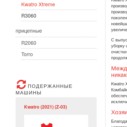
Kwatro Xtreme
произво
произво
R3060
поколен
новейши
увеличе
прицепные
С выпус
R2060
уборку 
очистки
Torro
продолж
Между
никак
Kwatro 
ПОДЕРЖАННЫЕ
Комбайн
МАШИНЫ
обеспеч
исключи
Kwatro (2021) (Z-03)
Хозяи
Благода
неповре