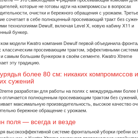
дителей, которые не готовы идти на компромиссы в вопросах
дительности, очистки и бережного обращения с урожаем. Треть
ие сочетает в себе полноценный просеивающий тракт без сужен
ми технологиями Dewulf, включая Level X, новую кабину X11 и
нный бункер.
ком модели Kwatro компания Dewulf первой объединила фронт
с классическим просеивающим трактом, эффективными систем
 и самым большим бункером в своём сегменте. Kwatro Xtreme
ает эту традицию.
рядья более 80 см: никаких компромиссов 
их сужений
Xtreme разработан для работы на полях с междурядьями более 
 отличается полноценным просеивающим трактом без сужений,
ивает максимальную производительность, высокое качество оч
тельно бережное обращение с урожаем.
н поля — всегда и везде
ря высокоэффективной системе фронтальной уборки гребни ос
ждёнными, а Kwatro Xtreme сохраняет превосходную устойчиво