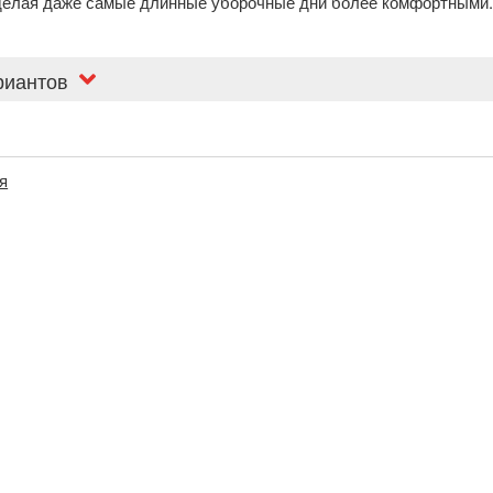
делая даже самые длинные уборочные дни более комфортными
риантов
я