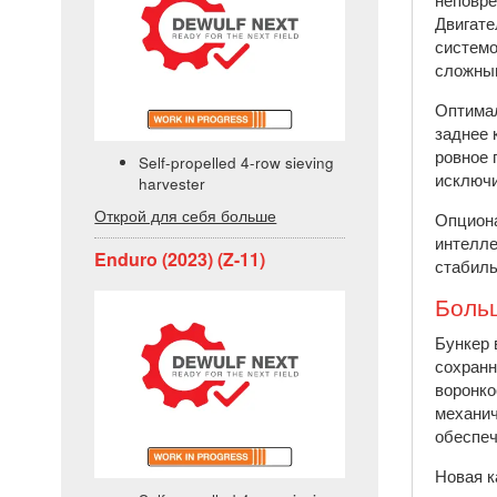
Двигате
системо
сложным
Оптимал
заднее 
ровное 
Self-propelled 4-row sieving
исключи
harvester
Открой для себя больше
Опциона
интелле
Enduro (2023) (Z-11)
стабиль
Боль
Бункер 
сохранн
воронко
механич
обеспеч
Новая к