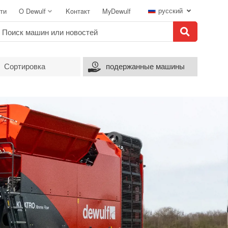
русский
ти
O Dewulf
Koнтaкт
MyDewulf
Сортировка
подержанные машины