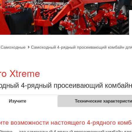
Самоходные
Самоходный 4-рядный просеивающий комбайн для
ro Xtreme
одный 4-рядный просеивающий комбайн
Изучите
Технические характерист
ите возможности настоящего 4-рядного ком
Xtreme — это самоходный 4-рядный просеивающий комбайн для