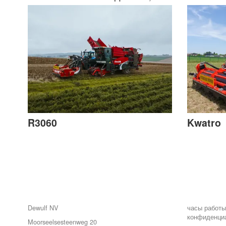
R3060
Kwatro
Dewulf NV
часы работ
конфиденци
Moorseelsesteenweg 20