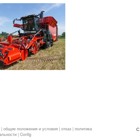
ы
|
общие положения и условия
|
отказ
|
политика
С
альности
|
Config