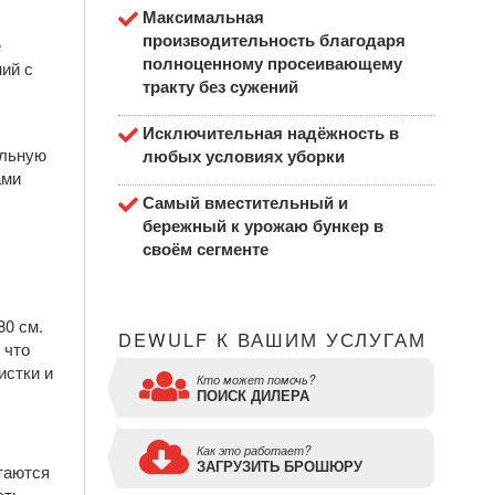
Максимальная
производительность благодаря
е
полноценному просеивающему
ий с
тракту без сужений
Исключительная надёжность в
альную
любых условиях уборки
ами
Самый вместительный и
бережный к урожаю бункер в
своём сегменте
и
80 см.
DEWULF К ВАШИМ УСЛУГАМ
 что
истки и
Кто может помочь?
ПОИСК ДИЛЕРА
Как это работает?
ЗАГРУЗИТЬ БРОШЮРУ
таются
сть.