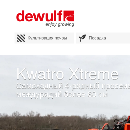
Культивация почвы
Посадка
Kwatro Xtreme
Самоходный 4-рядный просеи
междурядий более 80 см