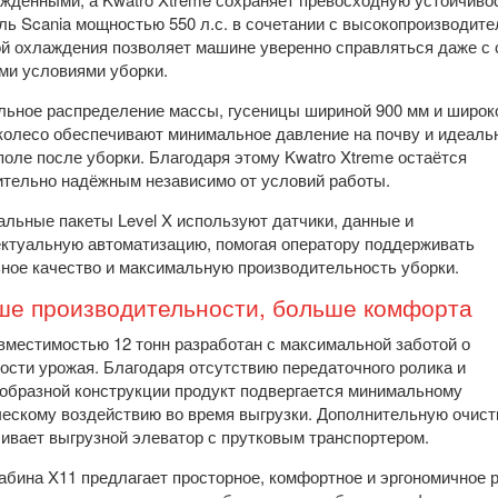
ль Scania мощностью 550 л.с. в сочетании с высокопроизводит
й охлаждения позволяет машине уверенно справляться даже с
и условиями уборки.
ьное распределение массы, гусеницы шириной 900 мм и широк
колесо обеспечивают минимальное давление на почву и идеаль
поле после уборки. Благодаря этому Kwatro Xtreme остаётся
тельно надёжным независимо от условий работы.
льные пакеты Level X используют датчики, данные и
ктуальную автоматизацию, помогая оператору поддерживать
ное качество и максимальную производительность уборки.
ше производительности, больше комфорта
вместимостью 12 тонн разработан с максимальной заботой о
ости урожая. Благодаря отсутствию передаточного ролика и
образной конструкции продукт подвергается минимальному
ескому воздействию во время выгрузки. Дополнительную очист
ивает выгрузной элеватор с прутковым транспортером.
абина X11 предлагает просторное, комфортное и эргономичное 