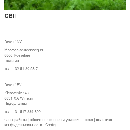
GBII
Dewulf NV
Moorseelsesteenweg 20
8800 Roeselare
Бельгия
тел. +32 51 20 58 71
---
Dewulf BV
Kleasterdyk 43
8831 XA Winsum
Нидерланды
тел. +31 517 239 800
часы работы
|
общие положения и условия
|
отказ
|
политика
конфиденциальности
|
Config