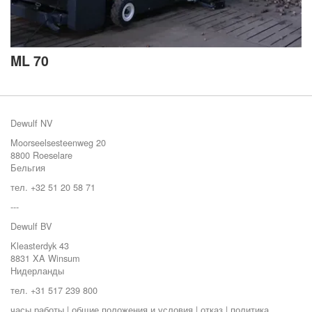
ML 70
Dewulf NV
Moorseelsesteenweg 20
8800 Roeselare
Бельгия
тел. +32 51 20 58 71
---
Dewulf BV
Kleasterdyk 43
8831 XA Winsum
Нидерланды
тел. +31 517 239 800
часы работы
|
общие положения и условия
|
отказ
|
политика