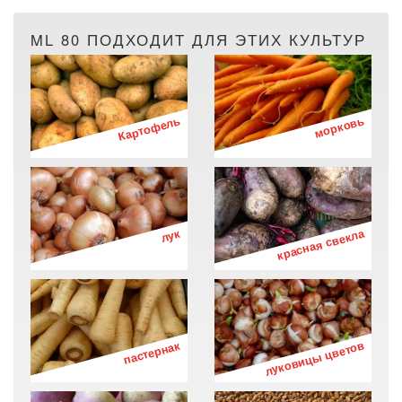
ML 80 ПОДХОДИТ ДЛЯ ЭТИХ КУЛЬТУР
Картофель
морковь
лук
красная свекла
пастернак
луковицы цветов