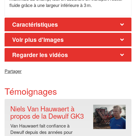
fluide grâce à une largeur inférieure à 3 m.
Caractéristiques
Voir plus d'images
Regarder les vidéos
Partager
Témoignages
Niels Van Hauwaert à
propos de la Dewulf GK3
Van Hauwaert fait confiance à
Dewulf depuis des années pour