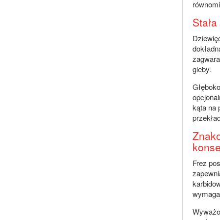
równomi
Stała
Dziewięć
dokładną
zagwaran
gleby.
Głębokoś
opcjonal
kąta na 
przekłada
Znako
konse
Frez pos
zapewnia
karbidow
wymagaj
Wyważony