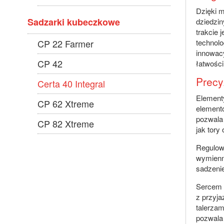
Dzięki m
Sadzarki kubeczkowe
dziedzin
trakcie 
CP 22 Farmer
technolo
innowacy
CP 42
łatwości
Precy
Certa 40 Integral
Element
CP 62 Xtreme
elementó
pozwala 
CP 82 Xtreme
jak tory
Regulow
wymienn
sadzenie
Sercem t
z przyja
talerza
pozwala