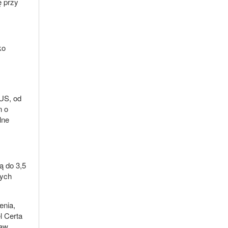
ę przy
ko
ą
US, od
n o
lne
ą do 3,5
nych
enia,
l Certa
aw,