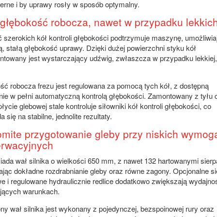
erne i by uprawy rosły w sposób optymalny.
 głębokość robocza, nawet w przypadku lekkich
 szerokich kół kontroli głębokości podtrzymuje maszynę, umożliwia
, stałą głębokość uprawy. Dzięki dużej powierzchni styku kół
towany jest wystarczający udźwig, zwłaszcza w przypadku lekkiej,
ć robocza frezu jest regulowana za pomocą tych kół, z dostępną
nie w pełni automatyczną kontrolą głębokości. Zamontowany z tyłu 
płycie glebowej stale kontroluje siłowniki kół kontroli głębokości, co
 się na stabilne, jednolite rezultaty.
mite przygotowanie gleby przy niskich wymog
rwacyjnych
iada wał silnika o wielkości 650 mm, z nawet 132 hartowanymi sierp
jąc dokładne rozdrabnianie gleby oraz równe zagony. Opcjonalne si
e i regulowane hydraulicznie redlice dodatkowo zwiększają wydajno
ących warunkach.
 wał silnika jest wykonany z pojedynczej, bezspoinowej rury oraz