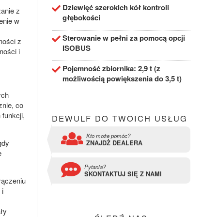
Dziewięć szerokich kół kontroli
zanie z
głębokości
enie w
Sterowanie w pełni za pomocą opcji
ności z
ISOBUS
ości i
Pojemność zbiornika: 2,9 t (z
możliwością powiększenia do 3,5 t)
ych
znie, co
funkcji,
DEWULF DO TWOICH USŁUG
Kto może pomóc?
gdy
ZNAJDŻ DEALERA
e
Pytania?
SKONTAKTUJ SIĘ Z NAMI
łączeniu
 i
ły