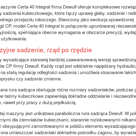
aszynie Certa 40 Integral firma Dewulf oferuje kompleksowe rozwią
y sadzenia kubeczkowego, które łączy uprawę gleby, sadzenie i redl
jednego przejazdu roboczego. Stworzony jako ewolucja sprawdzonej
gii CP, model Certa 40 Integral to połączenie ugruntowanej niezawod
jnością, spełniające obecne wymagania w obszarze precyzji, wydajn
 użytkowania.
zyjne sadzenie, rząd po rzędzie
y wysadzające stanowią bardziej zaawansowaną wersję sprawdzon
w CP firmy Dewulf. Każdy rząd jest oddzielnie napędzany hydraulic
na stałą regulację odległości sadzenia i umożliwia stosowanie takich 
 oprysku czy sadzenie zmienne.
ana rura sadząca obsługuje różne rozmiary sadzeniaków, podczas 
e taśmy kubeczkowe zapewniają dokładne oddzielanie i niezawodn
, nawet przy pracy z dużą prędkością.
ej maszyny jest unikatowa paraboliczna rura sadząca Dewulf. W po
znymi dla ziemniaków kubeczkami, starannie rozlokowanymi rolkami
mi obsypującymi zamontowanymi w pobliżu elementu wysadzającego
 ona umieszczać sadzeniaki dokładnie pośrodku zagonu, by wyrasta