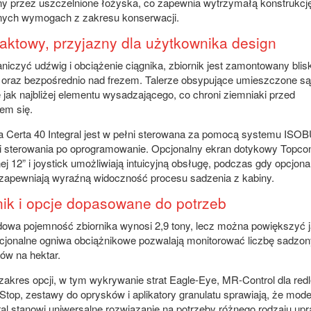
ny przez uszczelnione łożyska, co zapewnia wytrzymałą konstrukcj
nych wymogach z zakresu konserwacji.
ktowy, przyjazny dla użytkownika design
niczyć udźwig i obciążenie ciągnika, zbiornik jest zamontowany blis
a oraz bezpośrednio nad frezem. Talerze obsypujące umieszczone s
 jak najbliżej elementu wysadzającego, co chroni ziemniaki przed
em się.
 Certa 40 Integral jest w pełni sterowana za pomocą systemu ISOB
ki sterowania po oprogramowanie. Opcjonalny ekran dotykowy Topco
ej 12” i joystick umożliwiają intuicyjną obsługę, podczas gdy opcjona
zapewniają wyraźną widoczność procesu sadzenia z kabiny.
nik i opcje dopasowane do potrzeb
owa pojemność zbiornika wynosi 2,9 tony, lecz można powiększyć j
pcjonalne ogniwa obciążnikowe pozwalają monitorować liczbę sadzo
ów na hektar.
zakres opcji, w tym wykrywanie strat Eagle-Eye, MR-Control dla redl
Stop, zestawy do oprysków i aplikatory granulatu sprawiają, że mode
ral stanowi uniwersalne rozwiązanie na potrzeby różnego rodzaju upr