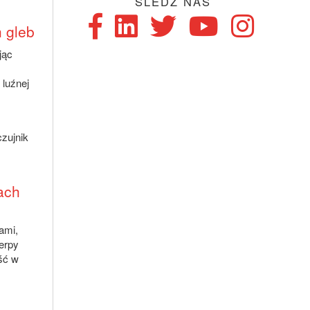
ŚLEDŹ NAS
 gleb
jąc
 luźnej
czujnik
ach
ami,
erpy
ść w