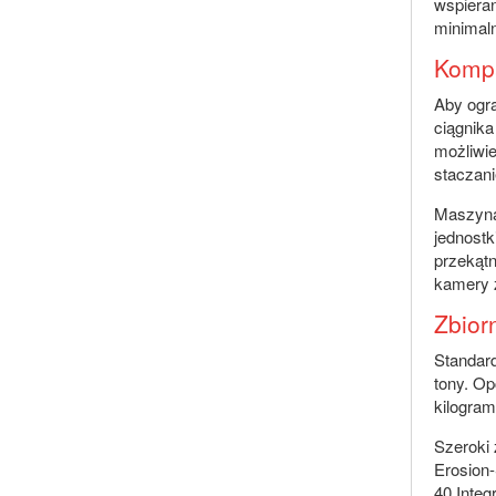
wspiera
minimal
Kompa
Aby ogra
ciągnik
możliwie
staczani
Maszyna
jednost
przekątn
kamery 
Zbior
Standard
tony. O
kilogram
Szeroki 
Erosion-
40 Integ