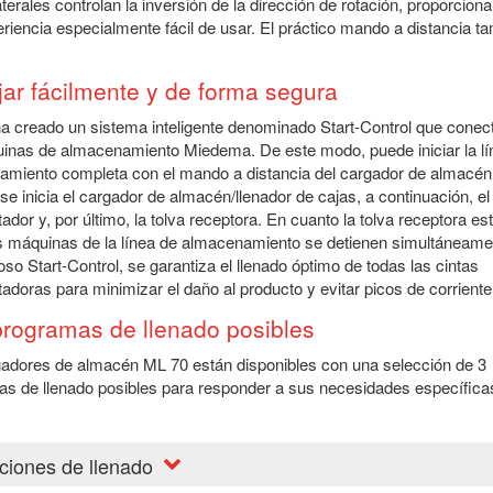
aterales controlan la inversión de la dirección de rotación, proporcion
riencia especialmente fácil de usar. El práctico mando a distancia t
jar fácilmente y de forma segura
a creado un sistema inteligente denominado Start-Control que conec
inas de almacenamiento Miedema. De este modo, puede iniciar la lí
miento completa con el mando a distancia del cargador de almacén
se inicia el cargador de almacén/llenador de cajas, a continuación, el
tador y, por último, la tolva receptora. En cuanto la tolva receptora es
s máquinas de la línea de almacenamiento se detienen simultáneame
ioso Start-Control, se garantiza el llenado óptimo de todas las cintas
tadoras para minimizar el daño al producto y evitar picos de corriente
programas de llenado posibles
adores de almacén ML 70 están disponibles con una selección de 3
s de llenado posibles para responder a sus necesidades específica
nciones de llenado