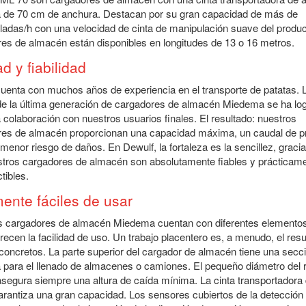
a de 70 cm de anchura. Destacan por su gran capacidad de más de
ladas/h con una velocidad de cinta de manipulación suave del produc
es de almacén están disponibles en longitudes de 13 o 16 metros.
d y fiabilidad
uenta con muchos años de experiencia en el transporte de patatas. 
de la última generación de cargadores de almacén Miedema se ha lo
 colaboración con nuestros usuarios finales. El resultado: nuestros
res de almacén proporcionan una capacidad máxima, un caudal de p
 menor riesgo de daños. En Dewulf, la fortaleza es la sencillez, gracia
tros cargadores de almacén son absolutamente fiables y prácticam
tibles.
ente fáciles de usar
s cargadores de almacén Miedema cuentan con diferentes elemento
recen la facilidad de uso. Un trabajo placentero es, a menudo, el res
 concretos. La parte superior del cargador de almacén tiene una secc
a para el llenado de almacenes o camiones. El pequeño diámetro del r
asegura siempre una altura de caída mínima. La cinta transportadora
arantiza una gran capacidad. Los sensores cubiertos de la detección 