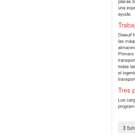
placas l
una expe
ayuda.
Traba
Dewulf h
las máqu
almacena
Primero 
transpor
todas la
el ingen
transpor
Tres 
Los carg
programa
3 fu