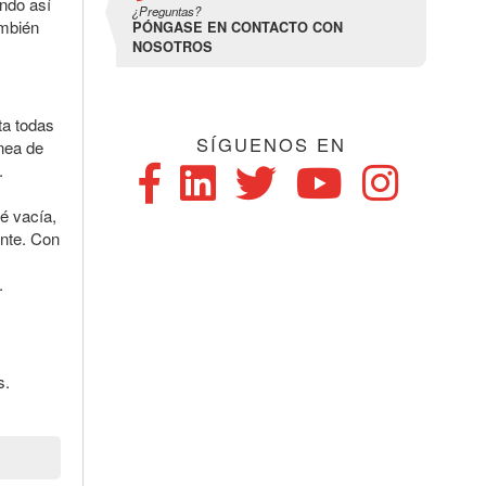
ando así
¿Preguntas?
ambién
PÓNGASE EN CONTACTO CON
NOSOTROS
ta todas
SÍGUENOS EN
nea de
.
té vacía,
nte. Con
.
s.