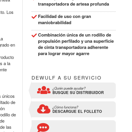
transportadora de artesa profunda
to. Los
Facilidad de uso con gran
maniobrabilidad
Combinación única de un rodillo de
La
propulsión perfilado y una superficie
grado en
de cinta transportadora adherente
para lograr mayor agarre
roducto
s a la
ente
DEWULF A SU SERVICIO
¿Quién puede ayudar?
BUSQUE SU DISTRIBUIDOR
s únicos
ultado de
¿Cómo funciona?
ión
DESCARGUE EL FOLLETO
odillo de
 de
de las