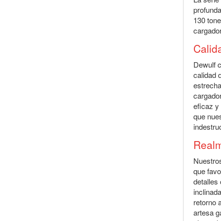
profund
130 tone
cargador
Calida
Dewulf c
calidad 
estrecha
cargado
eficaz y
que nues
indestruc
Realm
Nuestro
que favo
detalles
inclinad
retorno 
artesa g