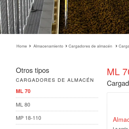
Home
Almacenamiento
Cargadores de almacén
Carga
ML 7
Otros tipos
CARGADORES DE ALMACÉN
Cargad
ML 70
ML 80
MP 18-110
Almac
La serie