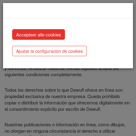
Renuncia de responsabilidad
Ajustar la configuración de cookies
El sitio web y el resto de la ecosfera digital de Dewulf existen
para informarle y atenderle con respecto de nuestras máquinas
y servicios. Al utilizar nuestras ofertas digitales acepta las
siguientes condiciones completamente.
Todos los derechos sobre lo que Dewulf ofrece en línea son
propiedad exclusiva de nuestra empresa. Queda prohibido
copiar o distribuir la información que ofrecemos digitalmente sin
el consentimiento explícito por escrito de Dewulf.
Nuestras publicaciones o información en línea, como dibujos,
no otorgan en ninguna circunstancia el derecho a utilizar