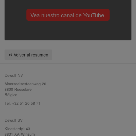
Vea nuestro canal de YouTube.
Volver al resumen
Dewulf NV
Moorseelsesteenweg 20
8800 Roeselare
Bélgica
Tel. +32 51 20 58 71
---
Dewulf BV
Kleasterdyk 43
8831 XA Winsum