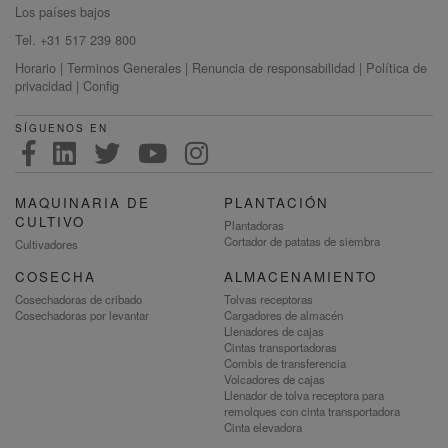
Los países bajos
Tel. +31 517 239 800
Horario
|
Terminos Generales
|
Renuncia de responsabilidad
|
Política de
privacidad
|
Config
SÍGUENOS EN
MAQUINARIA DE
PLANTACIÓN
CULTIVO
Plantadoras
Cortador de patatas de siembra
Cultivadores
COSECHA
ALMACENAMIENTO
Cosechadoras de cribado
Tolvas receptoras
Cosechadoras por levantar
Cargadores de almacén
Llenadores de cajas
Cintas transportadoras
Combis de transferencia
Volcadores de cajas
Llenador de tolva receptora para
remolques con cinta transportadora
Cinta elevadora