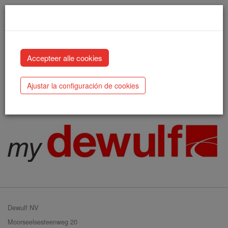
MyDewulf
Ajustar la configuración de cookies
El siguiente enlace le llevará a nuestro renovado entorno
MyDewulf:
Dewulf NV
Moorseelsesteenweg 20