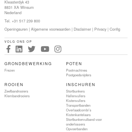
Kleasterdyk 43
8831 XA Winsum
Nederland
Tel. +31 517 239 800
Openingsuren
|
Algemene voorwaarden
|
Disclaimer
|
Privacy
|
Config
VOLG ONS OP
GRONDBEWERKING
POTEN
Frezen
Pootmachines
Pootgoedsnijders
ROOIEN
INSCHUREN
Zeefbandrooiers
Stortbunkers
Klembandrooiers
Hallenvullers
Kistenvullers
Transportbanden
Overlaadcombi’s
Kistenkantelaars
Stortbunkervulband voor
onderlossers
Opvoerbanden