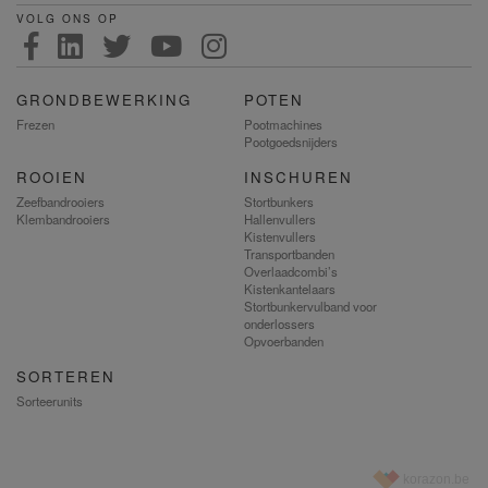
VOLG ONS OP
GRONDBEWERKING
POTEN
Frezen
Pootmachines
Pootgoedsnijders
ROOIEN
INSCHUREN
Zeefbandrooiers
Stortbunkers
Klembandrooiers
Hallenvullers
Kistenvullers
Transportbanden
Overlaadcombi’s
Kistenkantelaars
Stortbunkervulband voor
onderlossers
Opvoerbanden
SORTEREN
Sorteerunits
korazon.be