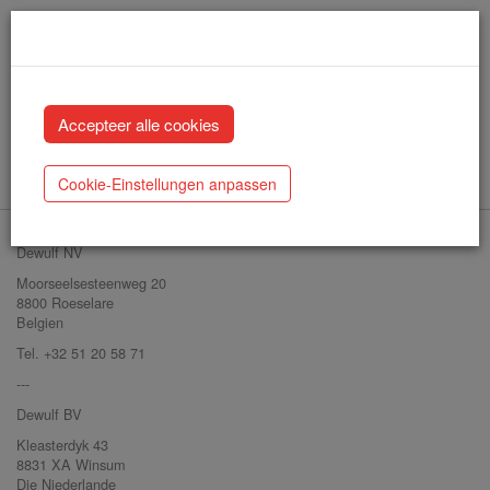
Disclaimer
Cookie-Einstellungen anpassen
Dewulf NV
Moorseelsesteenweg 20
8800 Roeselare
Belgien
Tel. +32 51 20 58 71
---
Dewulf BV
Kleasterdyk 43
8831 XA Winsum
Die Niederlande