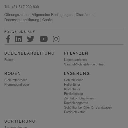
Tel. +31 517 239 800
Öffnungszeiten
|
Allgemeine Bedingungen
|
Disclaimer
|
Datenschutzerklärung
|
Config
FOLGE UNS AUF
BODENBEARBEITUNG
PFLANZEN
Fräsen
Legemaschinen
Saatgut-Schneidemaschine
RODEN
LAGERUNG
Siebkettenroder
Schüttbunker
Klemmbandroder
Hallenfüller
Kistenfüller
Förderbänder
Zufuhrkombinationen
Kistenkippgeräte
Schüttbunkerfüller für Bandwagen
Förderelevator
SORTIERUNG
Sortiereinheiten