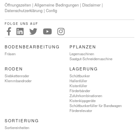
Öffnungszeiten
|
Allgemeine Bedingungen
|
Disclaimer
|
Datenschutzerklärung
|
Config
FOLGE UNS AUF
BODENBEARBEITUNG
PFLANZEN
Fräsen
Legemaschinen
Saatgut-Schneidemaschine
RODEN
LAGERUNG
Siebkettenroder
Schüttbunker
Klemmbandroder
Hallenfüller
Kistenfüller
Förderbänder
Zufuhrkombinationen
Kistenkippgeräte
Schüttbunkerfüller für Bandwagen
Förderelevator
SORTIERUNG
Sortiereinheiten