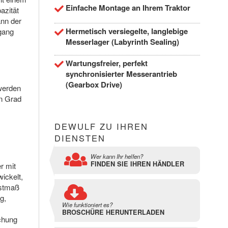
Einfache Montage an Ihrem Traktor
azität
ann der
Hermetisch versiegelte, langlebige
gang
Messerlager (Labyrinth Sealing)
Wartungsfreier, perfekt
synchronisierter Messerantrieb
(Gearbox Drive)
 werden
en Grad
m
DEWULF ZU IHREN
DIENSTEN
Wer kann Ihr helfen?
FINDEN SIE IHREN HÄNDLER
r mit
ickelt,
estmaß
g,
Wie funktioniert es?
BROSCHÜRE HERUNTERLADEN
achung