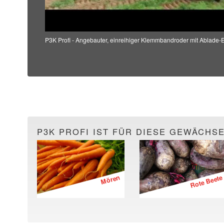
P3K Profi - Angebauter, einreihiger Klemmbandroder mit Ablade-E
P3K PROFI IST FÜR DIESE GEWÄCHSE
Mören
Rote Beete