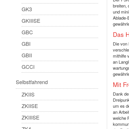
breiten,
GK3
und min
Ablade-
GKIIISE
gewährle
GBC
Das H
GBI
Die von 
verschle
GBII
mithilfe
an Langl
GCCI
wartungs
gewährle
Selbstfahrend
Mit F
ZKIIS
Dank der
Dreipunk
ZKIISE
um es d
an Arbei
ZKIIISE
welche F
kommuniz
ZK4