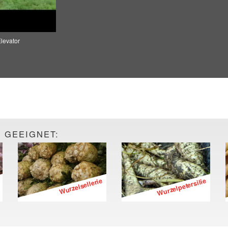
levator
 GEEIGNET:
Wurzelsellerie
Wurzelpetersilie