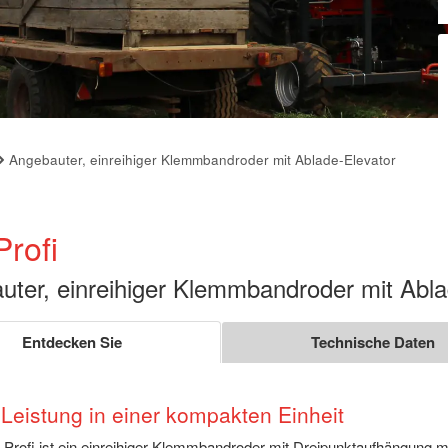
Angebauter, einreihiger Klemmbandroder mit Ablade-Elevator
rofi
uter, einreihiger Klemmbandroder mit Abla
Entdecken Sie
Technische Daten
Leistung in einer kompakten Einheit
Profi ist ein einreihiger Klemmbandroder mit Dreipunktaufhängung m