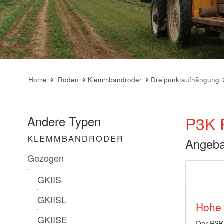
Home
Roden
Klemmbandroder
Dreipunktaufhängung
P3K P
Andere Typen
KLEMMBANDRODER
Angeba
Gezogen
GKIIS
GKIISL
Hohe 
GKIISE
Der P3K 