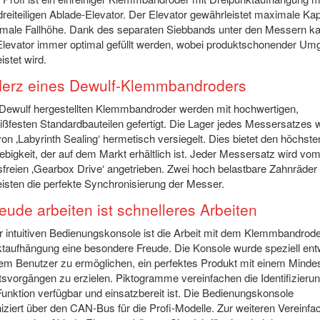
 dreiteiligen Ablade-Elevator. Der Elevator gewährleistet maximale Kap
imale Fallhöhe. Dank des separaten Siebbands unter den Messern k
Elevator immer optimal gefüllt werden, wobei produktschonender Um
istet wird.
erz eines Dewulf-Klemmbandroders
Dewulf hergestellten Klemmbandroder werden mit hochwertigen,
ißfesten Standardbauteilen gefertigt. Die Lager jedes Messersatzes
 von ‚Labyrinth Sealing‘ hermetisch versiegelt. Dies bietet den höchst
ebigkeit, der auf dem Markt erhältlich ist. Jeder Messersatz wird vo
freien ‚Gearbox Drive‘ angetrieben. Zwei hoch belastbare Zahnräder
isten die perfekte Synchronisierung der Messer.
reude arbeiten ist schnelleres Arbeiten
 intuitiven Bedienungskonsole ist die Arbeit mit dem Klemmbandrode
taufhängung eine besondere Freude. Die Konsole wurde speziell entw
em Benutzer zu ermöglichen, ein perfektes Produkt mit einem Mind
tsvorgängen zu erzielen. Piktogramme vereinfachen die Identifizierun
unktion verfügbar und einsatzbereit ist. Die Bedienungskonsole
iert über den CAN-Bus für die Profi-Modelle. Zur weiteren Vereinf