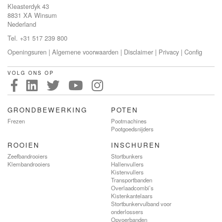
Kleasterdyk 43
8831 XA Winsum
Nederland
Tel. +31 517 239 800
Openingsuren
|
Algemene voorwaarden
|
Disclaimer
|
Privacy
|
Config
VOLG ONS OP
GRONDBEWERKING
POTEN
Frezen
Pootmachines
Pootgoedsnijders
ROOIEN
INSCHUREN
Zeefbandrooiers
Stortbunkers
Klembandrooiers
Hallenvullers
Kistenvullers
Transportbanden
Overlaadcombi’s
Kistenkantelaars
Stortbunkervulband voor
onderlossers
Opvoerbanden