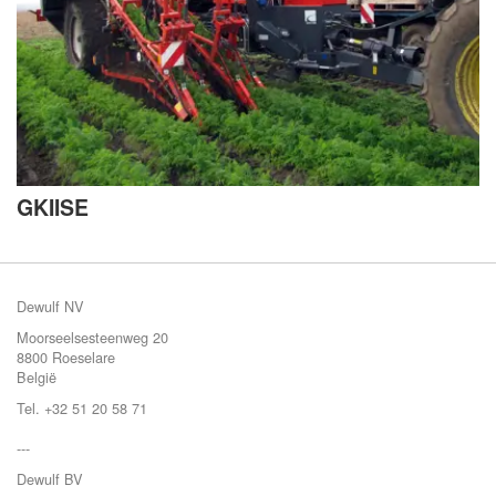
GKIISE
Dewulf NV
Moorseelsesteenweg 20
8800 Roeselare
België
Tel. +32 51 20 58 71
---
Dewulf BV