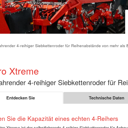
ahrender 4-reihiger Siebkettenroder für Reihenabstände von mehr als 
ro Xtreme
ahrender 4-reihiger Siebkettenroder für 
Entdecken Sie
Technische Daten
en Sie die Kapazität eines echten 4-Reihers
ro Xtreme ist der selbstfahrende 4-reihige Siebkettenroder für Anbaue