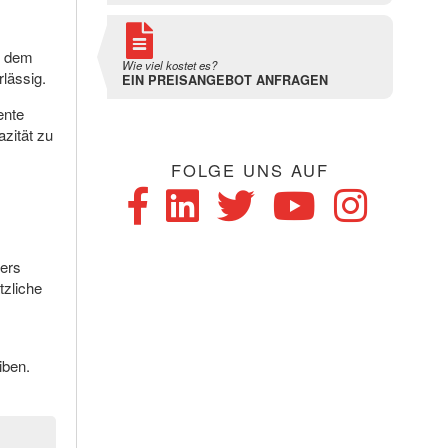
h dem
Wie viel kostet es?
lässig.
EIN PREISANGEBOT ANFRAGEN
ente
zität zu
FOLGE UNS AUF
ders
tzliche
iben.