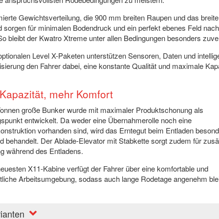
mierte Gewichtsverteilung, die 900 mm breiten Raupen und das breite
d sorgen für minimalen Bodendruck und ein perfekt ebenes Feld nac
o bleibt der Kwatro Xtreme unter allen Bedingungen besonders zuver
optionalen Level X-Paketen unterstützen Sensoren, Daten und intellig
sierung den Fahrer dabei, eine konstante Qualität und maximale Kapa
Kapazität, mehr Komfort
Tonnen große Bunker wurde mit maximaler Produktschonung als
spunkt entwickelt. Da weder eine Übernahmerolle noch eine
konstruktion vorhanden sind, wird das Erntegut beim Entladen beson
 behandelt. Der Ablade-Elevator mit Stabkette sorgt zudem für zusä
ng während des Entladens.
neuesten X11-Kabine verfügt der Fahrer über eine komfortable und
htliche Arbeitsumgebung, sodass auch lange Rodetage angenehm ble
rianten