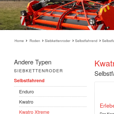
Home
Roden
Siebkettenroder
Selbstfahrend
Selbstf
Kwat
Andere Typen
SIEBKETTENRODER
Selbstf
Selbstfahrend
Enduro
Kwatro
Erleb
Kwatro Xtreme
Der Kwat