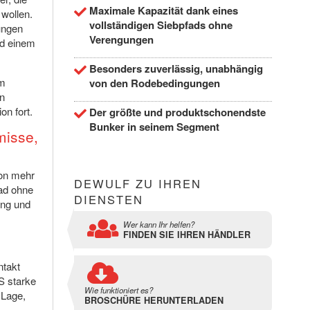
Maximale Kapazität dank eines
wollen.
vollständigen Siebpfads ohne
ungen
Verengungen
nd einem
Besonders zuverlässig, unabhängig
em
von den Rodebedingungen
en
on fort.
Der größte und produktschonendste
Bunker in seinem Segment
misse,
von mehr
DEWULF ZU IHREN
fad ohne
DIENSTEN
ung und
Wer kann Ihr helfen?
FINDEN SIE IHREN HÄNDLER
ntakt
S starke
Wie funktioniert es?
 Lage,
BROSCHÜRE HERUNTERLADEN