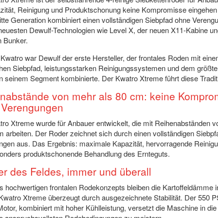
zität, Reinigung und Produktschonung keine Kompromisse eingehen 
itte Generation kombiniert einen vollständigen Siebpfad ohne Vereng
neuesten Dewulf-Technologien wie Level X, der neuen X11-Kabine u
n Bunker.
Kwatro war Dewulf der erste Hersteller, der frontales Roden mit ein
chen Siebpfad, leistungsstarken Reinigungssystemen und dem größt
n seinem Segment kombinierte. Der Kwatro Xtreme führt diese Traditi
nabstände von mehr als 80 cm: keine Kompro
 Verengungen
ro Xtreme wurde für Anbauer entwickelt, die mit Reihenabständen 
m arbeiten. Der Roder zeichnet sich durch einen vollständigen Siebp
ngen aus. Das Ergebnis: maximale Kapazität, hervorragende Reinig
sonders produktschonende Behandlung des Ernteguts.
er des Feldes, immer und überall
 hochwertigen frontalen Rodekonzepts bleiben die Kartoffeldämme i
Kwatro Xtreme überzeugt durch ausgezeichnete Stabilität. Der 550 P
otor, kombiniert mit hoher Kühlleistung, versetzt die Maschine in die
ie anspruchsvollsten Rodebedingungen zu meistern.