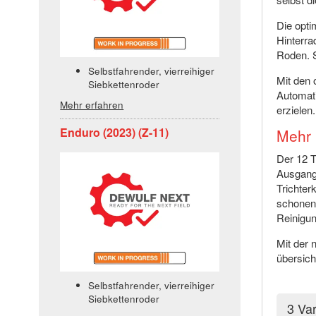
Die opti
Hinterra
Roden. S
Selbstfahrender, vierreihiger
Mit den 
Siebkettenroder
Automati
Mehr erfahren
erzielen.
Enduro (2023) (Z-11)
Mehr 
Der 12 
Ausgang
Trichter
schonend
Reinigu
Mit der 
übersic
Selbstfahrender, vierreihiger
Siebkettenroder
3 Va