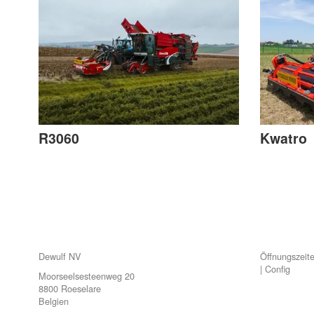
R3060
Kwatro
Dewulf NV
Öffnungszeit
|
Config
Moorseelsesteenweg 20
8800 Roeselare
Belgien