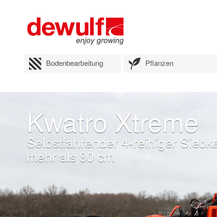
Bodenbearbeitung
Pflanzen
Kwatro Xtreme
Selbstfahrender 4-reihiger Siebk
mehr als 80 cm