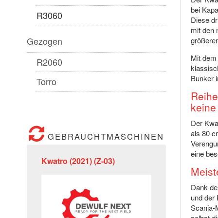
bei Kapa
R3060
Diese dr
mit den 
Gezogen
größere
Mit dem 
R2060
klassis
Bunker i
Torro
Reihe
keine
Der Kwat
als 80 c
GEBRAUCHTMASCHINEN
Verengu
eine be
Kwatro (2021) (Z-03)
Meist
Dank des
und der 
Scania-M
selbst d