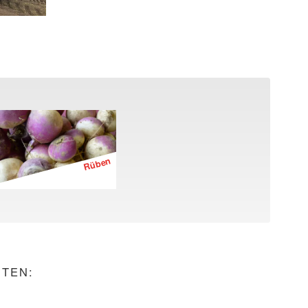
Rüben
NTEN: